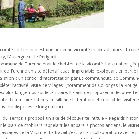
icomté de Turenne est une ancienne vicomté médiévale qui se trouve 
cy, l’Auvergne et le Périgord.
ommune de Turenne était le chef-lieu de la vicomté. La situation géogr
ait de Turenne un site défensif quasi imprenable, expliquant en partie l
stallation d’un sentier d’interprétation par La communauté de Commune
léter l’activité visite de villages (notamment de Collonges-la-Rouge e
eu plus longtemps sur le territoire. Il s’agit de proposer la découvert
ntité du territoire. L’itinéraire sillonne le territoire et conduit les visit
uverte disposés le long du tracé.
il du Temps a proposé un axe de découverte intitulé « Regards histo
ar le biais de mobiliers rappelant les appareils photos anciens, le visit
paysages de la Vicomté. Le travail s’est fait en collaboration avec le