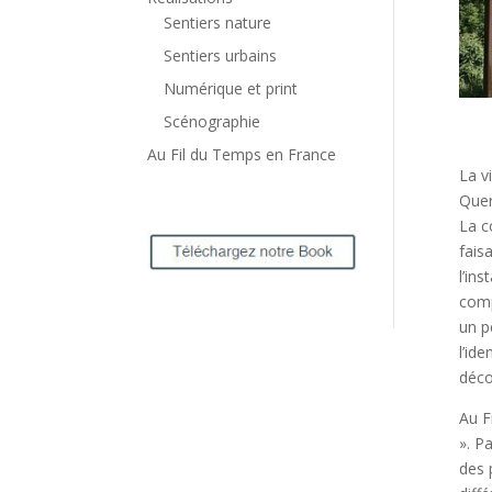
Sentiers nature
Sentiers urbains
Numérique et print
Scénographie
Au Fil du Temps en France
La v
Quer
La c
fais
l’in
comp
un p
l’ide
déco
Au F
». P
des 